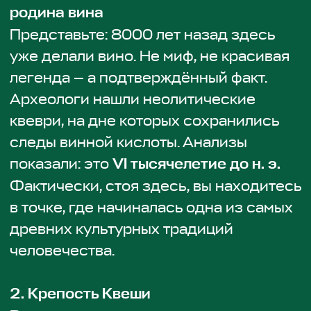
присмотреться, легко представить, как
всё это выглядело в разгаре своей
истории.
Также узнаем, в каком месте
поблизости находились одни из
древнейших золотых рудников в мире
—
IV тысячелетие до н. э.
И именно
такие места, по одной из версий, могли
лечь в основу мифа о Золотом руне.
3. Местный хлеб на закваске
После тысячелетий истории — простой,
но очень живой опыт.
Хлеб здесь пекут так же, как и раньше:
на натуральной закваске, без
промышленных дрожжей, с долгим
процессом ферментации.
Он плотный, ароматный, настоящий — и
да, его сложно забыть.