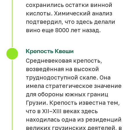
Что входит в стоимость:
сохранились остатки винной
Трансфер по маршруту
кислоты. Химический анализ
Билеты в музей
подтвердил, что здесь делали
Обед в кафе
вино еще 8000 лет назад.
Крепость Квеши
Археологический тур
Средневековая крепость,
14.06
возведённая на высокой
Бронь для 1 человека
труднодоступной скале. Она
имела стратегическое значение
для обороны южных границ
₾
Грузии. Крепость известна тем,
что в XII–XIII веках здесь
находилась одна из резиденций
великих грузинских деятелей, в