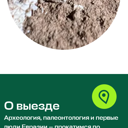
О выезде
Археология, палеонтология и первые
люди Евразии — прокатимся по
раскопкам Грузии вместе с Papers.
Гиорги Бидзинашвили —
палеонтолог,
археолог, участник открытий
древнейших людей на Кавказе. Кто,
если не непосредственный участник
экспедиций, может показать эти места
так, как они есть на самом деле — с
деталями, которые не попадают в
учебники?
Что мы увидим:
1. Гадачрили Гора (Марнеули) —
родина вина
Представьте: 8000 лет назад здесь
уже делали вино. Не миф, не красивая