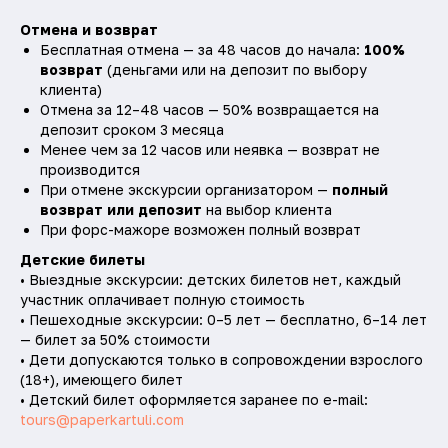
Отмена и возврат
Бесплатная отмена — за 48 часов до начала:
100%
возврат
(деньгами или на депозит по выбору
клиента)
Остались вопросы
Отмена за 12–48 часов — 50% возвращается на
депозит сроком 3 месяца
по экскурсии?
Менее чем за 12 часов или неявка — возврат не
производится
Свяжитесь с нами в
телеграме
—
При отмене экскурсии организатором —
полный
мы поможем во всем разобраться
возврат или депозит
на выбор клиента
и вернем деньги в случае отмены тура.
При форс-мажоре возможен полный возврат
Детские билеты
• Выездные экскурсии: детских билетов нет, каждый
участник оплачивает полную стоимость
• Пешеходные экскурсии: 0–5 лет — бесплатно, 6–14 лет
— билет за 50% стоимости
• Дети допускаются только в сопровождении взрослого
(18+), имеющего билет
• Детский билет оформляется заранее по e-mail:
tours@paperkartuli.com