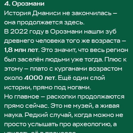
места —
230
207 GEL
Есть вопросы?
Задайте их нашей
команде
Задать вопрос