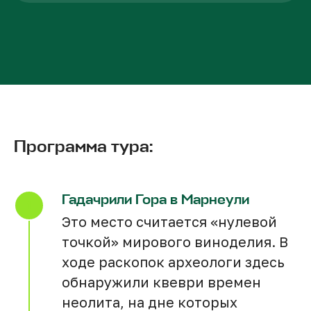
Количество человек
Программа тура:
Гадачрили Гора в Марнеули
Это место считается «нулевой
К оплате — 207
230
точкой» мирового виноделия. В
GEL
ходе раскопок археологи здесь
Количество мест ограничено!
обнаружили квеври времен
неолита, на дне которых