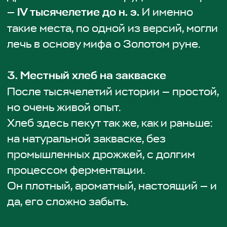
Именно здесь нашли Зезву и Мзию —
людей, которые жили
1,8 миллиона лет
назад
. Это старейшие останки
гоминидов за пределами Африки.
Но Дманиси — это ещё и
средневековый город: стены, улицы,
храм VII века. Несколько слоёв
времени, наложенных друг на друга —
от древнейших людей до
средневековой Грузии.
Поездка займет целый день —
выезжаем из центра Тбилиси в 9:00, а
вернемся около 21:00. Билеты в музей
и обед включены в цену поездки.
Количество мест ограничено —
успейте забронировать билет.
Стоимость одного