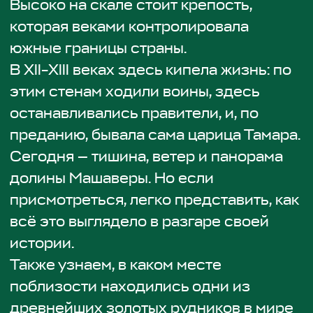
4. Орозмани
История Дманиси не закончилась —
она продолжается здесь.
В 2022 году в Орозмани нашли зуб
древнего человека того же возраста —
1,8 млн лет
. Это значит, что весь регион
был заселён людьми уже тогда. Плюс к
этому — плато с курганами возрастом
около
4000 лет
. Ещё один слой
истории, прямо под ногами.
Но главное — раскопки продолжаются
прямо сейчас. Это не музей, а живая
наука. Редкий случай, когда можно не
просто услышать про археологию, а
увидеть её в процессе.
5. Дманиси (городище и музей)
Место, которое изменило
представление о расселении
человека.