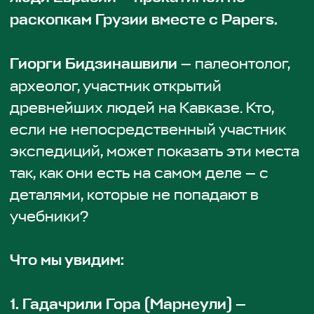
легенда — а подтверждённый факт.
Археологи нашли неолитические
квеври, на дне которых сохранились
следы винной кислоты. Анализы
показали: это
VI тысячелетие до н. э.
Фактически, стоя здесь, вы находитесь
в точке, где начиналась одна из самых
древних культурных традиций
человечества.
2. Крепость Квеши
Высоко на скале стоит крепость,
которая веками контролировала
южные границы страны.
В XII–XIII веках здесь кипела жизнь: по
этим стенам ходили воины, здесь
останавливались правители, и, по
преданию, бывала сама царица Тамара.
Сегодня — тишина, ветер и панорама
долины Машаверы. Но если