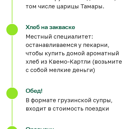
Забронировать
том числе царицы Тамары.
Пользовательское соглашение
Хлеб на закваске
Местный специалитет:
останавливаемся у пекарни,
чтобы купить домой ароматный
хлеб из Квемо-Картли (возьмите
с собой мелкие деньги)
К оплате — 828
К оплате — 414
К оплате — 621
460
690
920
GEL
GEL
GEL
Обед!
Количество мест ограничено!
Количество мест ограничено!
Количество мест ограничено!
В формате грузинской супры,
входит в стоимость поездки
Что входит в стоимость:
Что входит в стоимость:
Что входит в стоимость:
Трансфер по маршруту
Трансфер по маршруту
Трансфер по маршруту
Билеты в музей
Билеты в музей
Билеты в музей