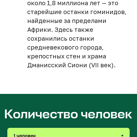
около 1,8 миллиона лет — это
старейшие останки гоминидов,
найденные за пределами
Ездить с нами —
Африки. Здесь также
одно удовольствие
сохранились останки
средневекового города,
крепостных стен и храма
Дманисский Сиони (VII век).
Уже 5 лет организуем
выезды по Грузии
Ведем локальное медиа
о Тбилиси — Paper Kartuli