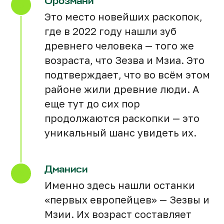
Орозмани
Обед в кафе
Обед в кафе
Обед в кафе
Это место новейших раскопок,
где в 2022 году нашли зуб
древнего человека — того же
Археологический тур
Археологический тур
Археологический тур
возраста, что Зезва и Мзиа. Это
14.06
14.06
14.06
подтверждает, что во всём этом
районе жили древние люди. А
Бронь для 2 человек
Бронь для 3 человек
Бронь для 4 человек
еще тут до сих пор
продолжаются раскопки — это
₾
₾
₾
уникальный шанс увидеть их.
Дманиси
Именно здесь нашли останки
Забронировать
Забронировать
Забронировать
«первых европейцев» — Зезвы и
Мзии. Их возраст составляет
Пользовательское соглашение
Пользовательское соглашение
Пользовательское соглашение